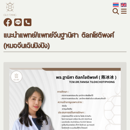
แนะนำแพทย์/แพทย์จีนฐานิศา ติลกโชติพงศ์
(หมอจีนเฉินปิงปิง)