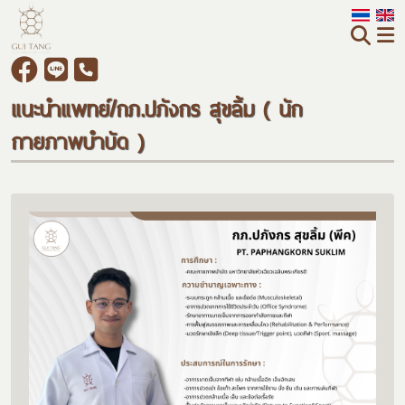
แนะนำแพทย์/กภ.ปภังกร สุขลิ้ม ( นัก
กายภาพบำบัด )