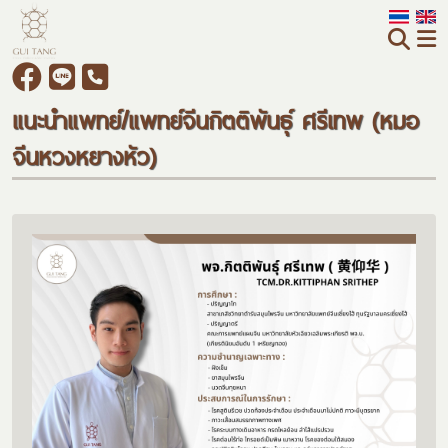
แนะนำแพทย์/แพทย์จีนกิตติพันธุ์ ศรีเทพ (หมอ
จีนหวงหยางหัว)